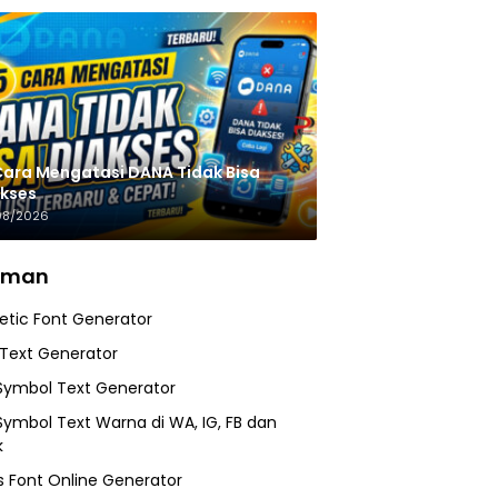
Cara Mengatasi DANA Tidak Bisa
kses
08/2026
aman
etic Font Generator
 Text Generator
Symbol Text Generator
Symbol Text Warna di WA, IG, FB dan
k
 Font Online Generator