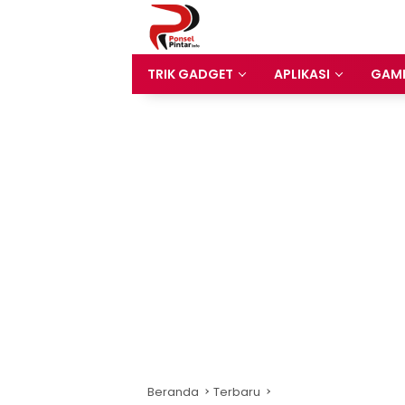
Langsung
ke
konten
TRIK GADGET
APLIKASI
GAM
Beranda
Terbaru