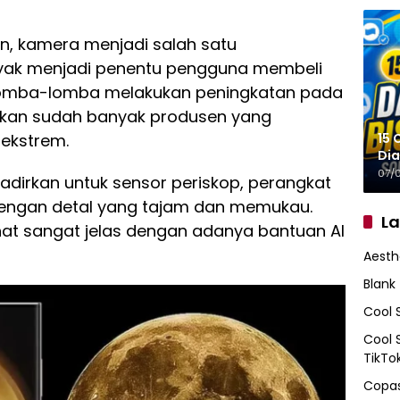
, kamera menjadi salah satu
yak menjadi penentu pengguna membeli
rlomba-lomba melakukan peningkatan pada
hkan sudah banyak produsen yang
15 
ekstrem.
Dia
07/
dirkan untuk sensor periskop, perangkat
engan detal yang tajam dan memukau.
L
hat sangat jelas dengan adanya bantuan AI
Aesth
Blank
Cool 
Cool 
TikTo
Copas