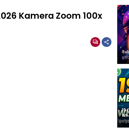
 2026 Kamera Zoom 100x
Tulisa
07/
19 
Wh
07/