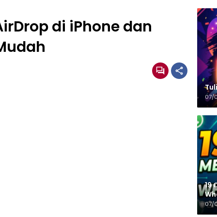
rDrop di iPhone dan
Mudah
Tulisa
07/
19 
Wh
07/