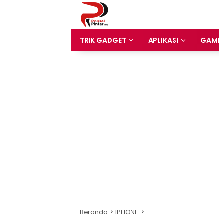
Langsung
ke
konten
TRIK GADGET
APLIKASI
GAM
Beranda
IPHONE