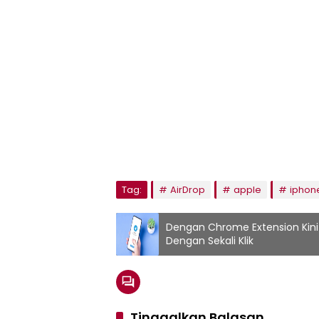
Tag:
AirDrop
apple
iphon
Dengan Chrome Extension Kin
Dengan Sekali Klik
Tinggalkan Balasan