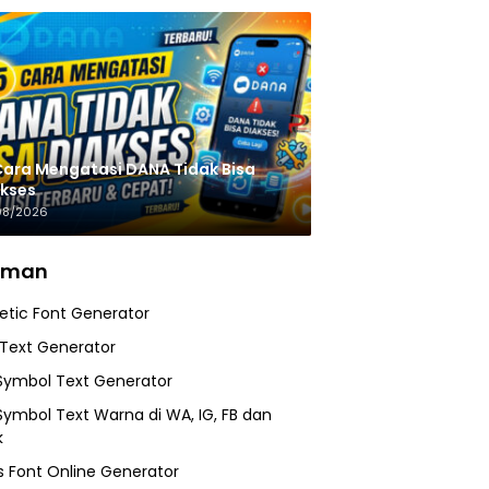
Cara Mengatasi DANA Tidak Bisa
kses
08/2026
aman
etic Font Generator
 Text Generator
Symbol Text Generator
Symbol Text Warna di WA, IG, FB dan
k
 Font Online Generator