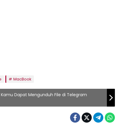
e
MacBook
i Kamu Dapat Mengunduh File di Telegram