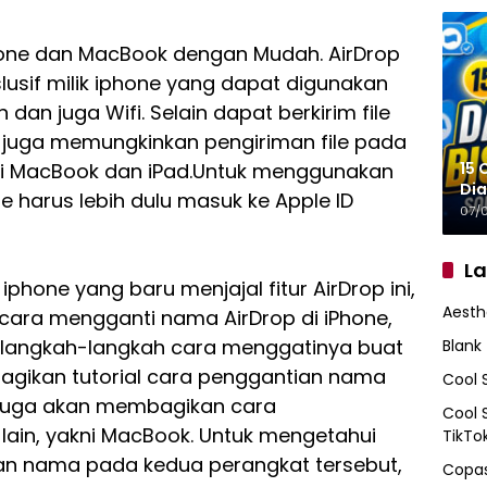
hone dan MacBook dengan Mudah. AirDrop
lusif milik iphone yang dapat digunakan
 dan juga Wifi. Selain dapat berkirim file
ni juga memungkinkan pengiriman file pada
15 
rti MacBook dan iPad.Untuk menggunakan
Dia
e harus lebih dulu masuk ke Apple ID
07/
L
hone yang baru menjajal fitur AirDrop ini,
Aesth
cara mengganti nama AirDrop di iPhone,
 langkah-langkah cara menggatinya buat
Blank
gikan tutorial cara penggantian nama
Cool 
i juga akan membagikan cara
Cool 
ain, yakni MacBook. Untuk mengetahui
TikTo
ntian nama pada kedua perangkat tersebut,
Copas