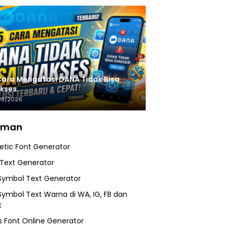
Cara Mengatasi DANA Tidak Bisa
kses
08/2026
aman
etic Font Generator
 Text Generator
Symbol Text Generator
Symbol Text Warna di WA, IG, FB dan
k
 Font Online Generator