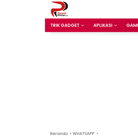
Langsung
ke
konten
TRIK GADGET
APLIKASI
GAM
Beranda
WHATSAPP