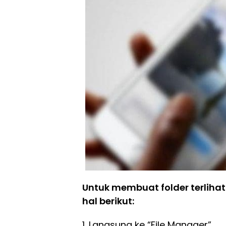
Untuk membuat folder terliha
hal berikut:
1. Langsung ke “File Manager”.