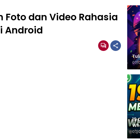
 Foto dan Video Rahasia
i Android
Tulisa
07/
19 
Wh
07/