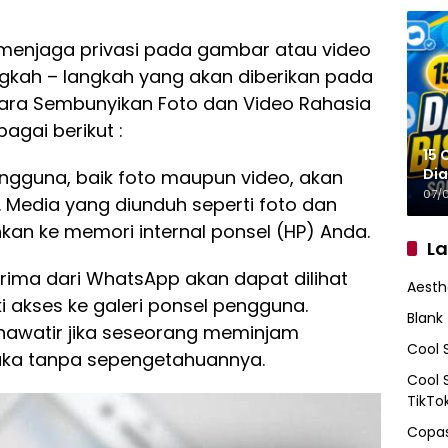
 menjaga privasi pada gambar atau video
ngkah – langkah yang akan diberikan pada
 “Cara Sembunyikan Foto dan Video Rahasia
agai berikut :
15 
Dia
gguna, baik foto maupun video, akan
07/
 Media yang diunduh seperti foto dan
kan ke memori internal ponsel (HP) Anda.
L
rima dari WhatsApp akan dapat dilihat
Aesth
 akses ke galeri ponsel pengguna.
Blank
awatir jika seseorang meminjam
Cool 
buka tanpa sepengetahuannya.
Cool 
TikTo
Copas