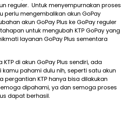
un reguler. Untuk menyempurnakan proses
u perlu mengembalikan akun GoPay
rubahan akun GoPay Plus ke GoPay reguler
n tahapan untuk mengubah KTP GoPay yang
nikmati layanan GoPay Plus sementara
KTP di akun GoPay Plus sendiri, ada
 kamu pahami dulu nih, seperti satu akun
ga pergantian KTP hanya bisa dilakukan
 Semoga dipahami, ya dan semoga proses
s dapat berhasil.