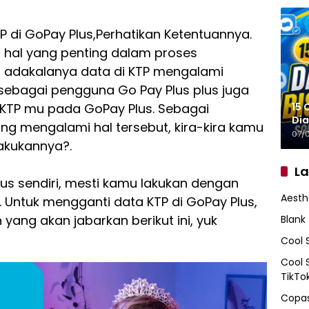
 di GoPay Plus,Perhatikan Ketentuannya.
 hal yang penting dalam proses
 adakalanya data di KTP mengalami
ebagai pengguna Go Pay Plus plus juga
15 
KTP mu pada GoPay Plus. Sebagai
Dia
g mengalami hal tersebut, kira-kira kamu
07/
akukannya?.
L
us sendiri, mesti kamu lakukan dengan
Aesth
 Untuk mengganti data KTP di GoPay Plus,
ang akan jabarkan berikut ini, yuk
Blank
Cool 
Cool 
TikTo
Copas