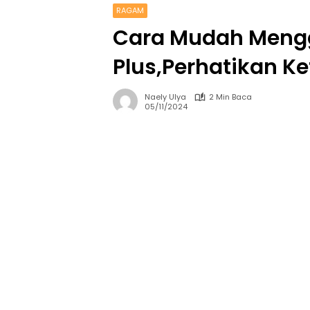
RAGAM
Cara Mudah Mengg
Plus,Perhatikan K
Naely Ulya
2 Min Baca
05/11/2024