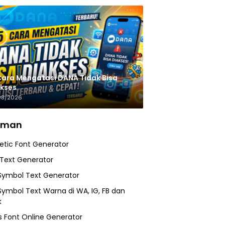
Cara Mengatasi DANA Tidak Bisa
kses
08/2026
aman
etic Font Generator
 Text Generator
Symbol Text Generator
Symbol Text Warna di WA, IG, FB dan
k
 Font Online Generator