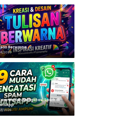
n‌‌‌‌‌‌‌‌‌‌‌‌‌‌‌‌ Berwarna
08/2026
Cara Mudah Mengatasi Spam di
atsApp
08/2026