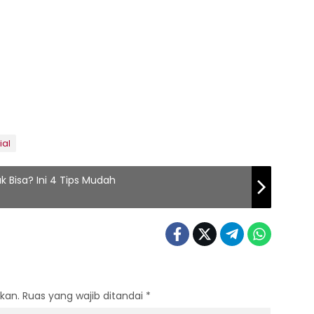
ial
 Bisa? Ini 4 Tips Mudah
kan.
Ruas yang wajib ditandai
*