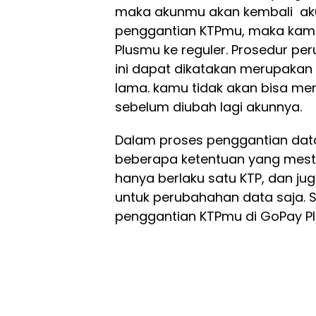
maka akunmu akan kembali ak
penggantian KTPmu, maka kam
Plusmu ke reguler. Prosedur pe
ini dapat dikatakan merupaka
lama. kamu tidak akan bisa me
sebelum diubah lagi akunnya.
Dalam proses penggantian data 
beberapa ketentuan yang mesti
hanya berlaku satu KTP, dan ju
untuk perubahahan data saja.
penggantian KTPmu di GoPay Plu