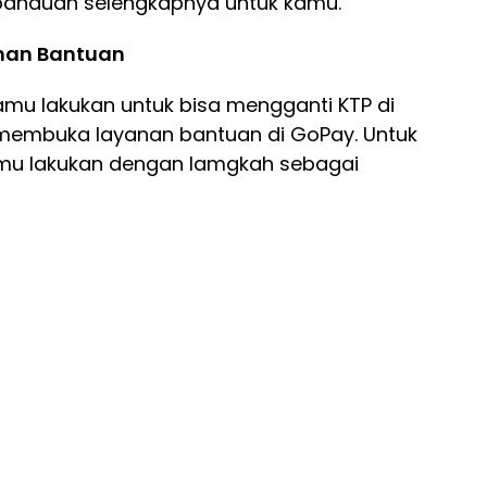
 panduan selengkapnya untuk kamu.
nan Bantuan
mu lakukan untuk bisa mengganti KTP di
 membuka layanan bantuan di GoPay. Untuk
mu lakukan dengan lamgkah sebagai