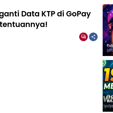
anti Data KTP di GoPay
etentuannya!
Tulisa
07/
19 
Wh
07/