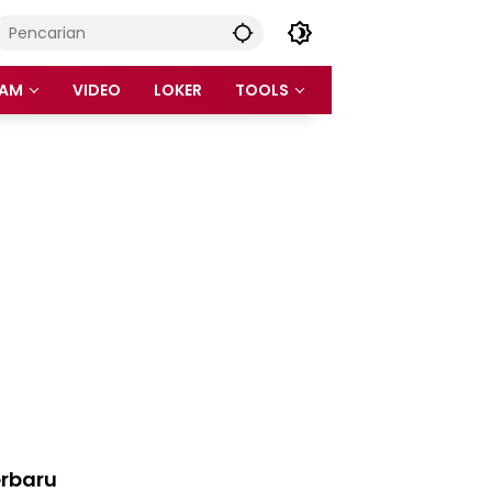
AM
VIDEO
LOKER
TOOLS
rbaru