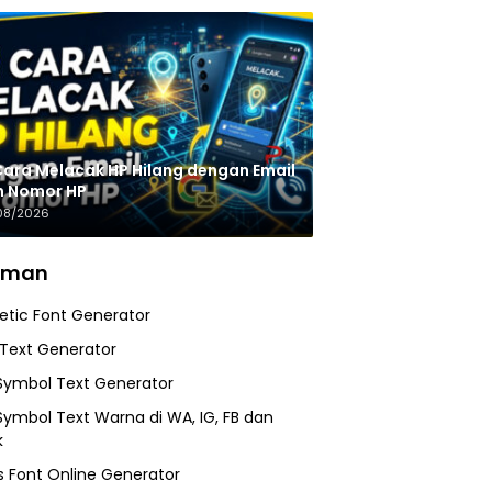
Cara Melacak HP Hilang dengan Email
n Nomor HP
08/2026
aman
etic Font Generator
 Text Generator
Symbol Text Generator
Symbol Text Warna di WA, IG, FB dan
k
 Font Online Generator