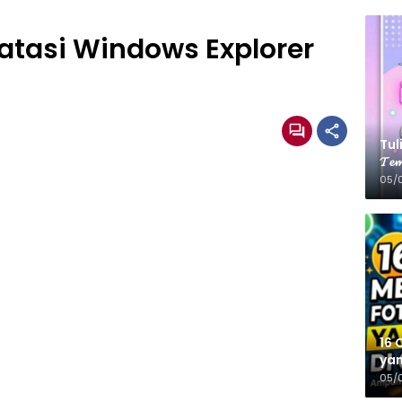
tasi Windows Explorer
Tulis
𝓣𝓮𝓶
05/
16 
yan
05/