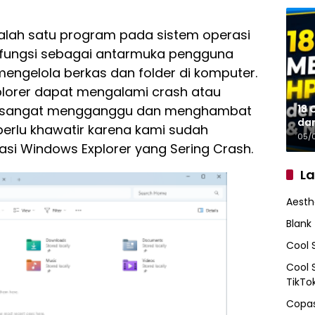
alah satu program pada sistem operasi
rfungsi sebagai antarmuka pengguna
engelola berkas dan folder di komputer.
lorer dapat mengalami crash atau
18 
sa sangat mengganggu dan menghambat
da
 perlu khawatir karena kami sudah
05/
i Windows Explorer yang Sering Crash.
L
Aesth
Blank
Cool 
Cool 
TikTo
Copas