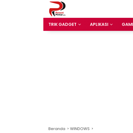
Langsung
ke
konten
TRIK GADGET
APLIKASI
GAM
Beranda
WINDOWS