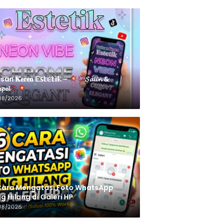
an 𝐊𝐞𝐫𝐞𝐧 𝔼𝕤𝕥𝕖𝕥𝕚𝕜 –
𝓢𝓪𝓵𝓲𝓷 &
𝓹𝓮𝓵
08/2026
Cara Mengatasi Foto WhatsApp
g Hilang di Galeri HP
08/2026