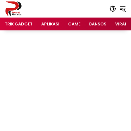
Langsung
ke
konten
TRIK GADGET
APLIKASI
GAME
BANSOS
VIRAL