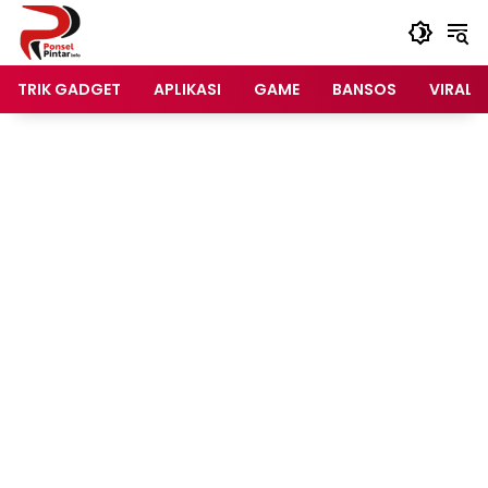
Langsung
ke
konten
TRIK GADGET
APLIKASI
GAME
BANSOS
VIRAL