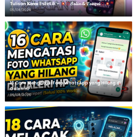
Tulisan 𝐊𝐞𝐫𝐞𝐧 𝔼𝕤𝕥𝕖𝕥𝕚𝕜 –
𝓢𝓪𝓵𝓲𝓷 & 𝓣𝓮𝓶𝓹𝓮𝓵
05/08/2026
16 Cara Mengatasi Foto WhatsApp yang Hilang di
Galeri HP
05/08/2026