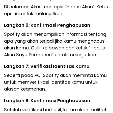
Di halaman Akun, cari opsi “Hapus Akun”. Ketuk
opsi ini untuk melanjutkan.
Langkah 6: Konfirmasi Penghapusan
Spotify akan menampilkan informasi tentang
apa yang akan terjadi jika kamu menghapus
akun kamu. Gulir ke bawah dan ketuk “Hapus
Akun Saya Permanen” untuk melanjutkan.
Langkah 7: Verifikasi Identitas Kamu
Seperti pada PC, Spotify akan meminta kamu
untuk memverifikasi identitas kamu untuk
alasan keamanan.
Langkah 8: Konfirmasi Penghapusan
Setelah verifikasi berhasil, kamu akan melihat