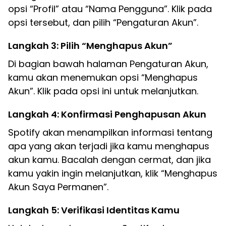
opsi “Profil” atau “Nama Pengguna”. Klik pada
opsi tersebut, dan pilih “Pengaturan Akun”.
Langkah 3: Pilih “Menghapus Akun”
Di bagian bawah halaman Pengaturan Akun,
kamu akan menemukan opsi “Menghapus
Akun”. Klik pada opsi ini untuk melanjutkan.
Langkah 4: Konfirmasi Penghapusan Akun
Spotify akan menampilkan informasi tentang
apa yang akan terjadi jika kamu menghapus
akun kamu. Bacalah dengan cermat, dan jika
kamu yakin ingin melanjutkan, klik “Menghapus
Akun Saya Permanen”.
Langkah 5: Verifikasi Identitas Kamu