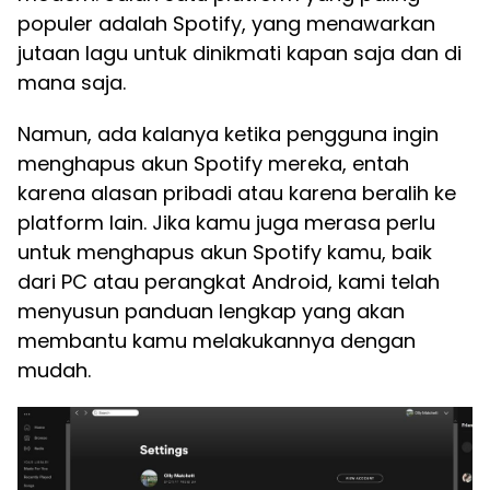
populer adalah Spotify, yang menawarkan
jutaan lagu untuk dinikmati kapan saja dan di
mana saja.
Namun, ada kalanya ketika pengguna ingin
menghapus akun Spotify mereka, entah
karena alasan pribadi atau karena beralih ke
platform lain. Jika kamu juga merasa perlu
untuk menghapus akun Spotify kamu, baik
dari PC atau perangkat Android, kami telah
menyusun panduan lengkap yang akan
membantu kamu melakukannya dengan
mudah.