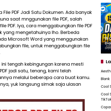
File PDF Jadi Satu Dokumen. Ada banyak
guna saat mnggunakan file PDF, salah
le PDF. Iya, cara menggabungkan file PDF
ak yang mengetahuinya lho. Berbeda
15 
ada Microsoft Word yang menggunakan
Dia
abungkan file, untuk menggabungkan file
07/
.
L
 ini tengah kebingungan karena mesti
F jadi satu, tenang, kami telah
Aesth
nya melalui beberapa cara buat kamu.
Blank
nya, yuk langsung simak saja ulasan
Cool 
Cool 
TikTo
Copas