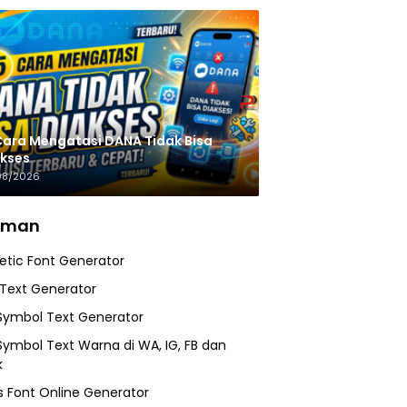
Cara Mengatasi DANA Tidak Bisa
kses
08/2026
aman
etic Font Generator
 Text Generator
Symbol Text Generator
Symbol Text Warna di WA, IG, FB dan
k
 Font Online Generator