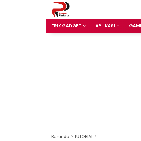
Langsung
ke
konten
TRIK GADGET
APLIKASI
GAM
Beranda
TUTORIAL