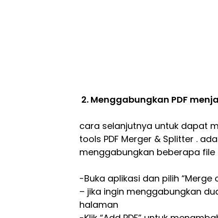
2. Menggabungkan PDF menjadi 
cara selanjutnya untuk dapat 
tools PDF Merger & Splitter . a
menggabungkan beberapa file PD
-Buka aplikasi dan pilih “Merge o
– jika ingin menggabungkan d
halaman
-Klik “Add PDF” untuk menambah