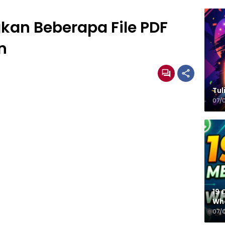
an Beberapa File PDF
n
Tulisa
07/
19 
Wh
07/