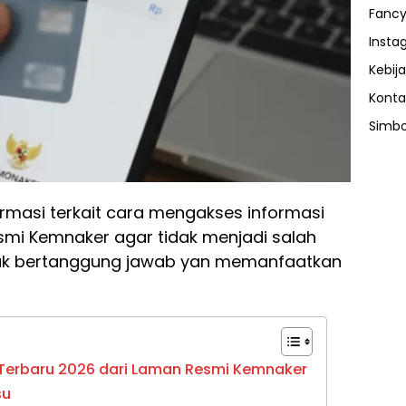
Fancy
Insta
Kebija
Konta
Simbo
ormasi terkait cara mengakses informasi
smi Kemnaker agar tidak menjadi salah
tak bertanggung jawab yan memanfaatkan
Terbaru 2026 dari Laman Resmi Kemnaker
su