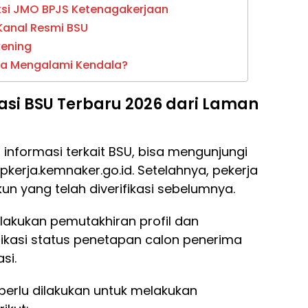
ksi JMO BPJS Ketenagakerjaan
Kanal Resmi BSU
kening
ika Mengalami Kendala?
si BSU Terbaru 2026 dari Laman
 informasi terkait BSU, bisa mengunjungi
kerja.kemnaker.go.id. Setelahnya, pekerja
un yang telah diverifikasi sebelumnya.
melakukan pemutakhiran profil dan
fikasi status penetapan calon penerima
si.
erlu dilakukan untuk melakukan