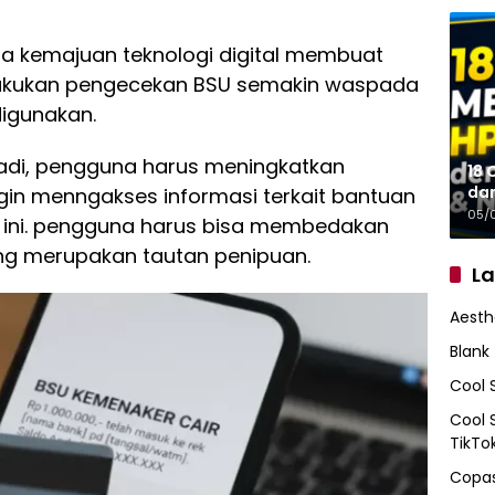
na kemajuan teknologi digital membuat
lakukan pengecekan BSU semakin waspada
igunakan.
di, pengguna harus meningkatkan
18 
da
ngin menngakses informasi terkait bantuan
05/
l ini. pengguna harus bisa membedakan
ng merupakan tautan penipuan.
L
Aesth
Blank
Cool 
Cool 
TikTo
Copas