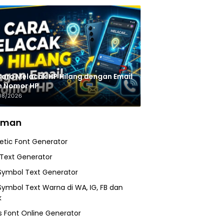
Cara Melacak HP Hilang dengan Email
n Nomor HP
08/2026
aman
etic Font Generator
 Text Generator
Symbol Text Generator
Symbol Text Warna di WA, IG, FB dan
k
 Font Online Generator