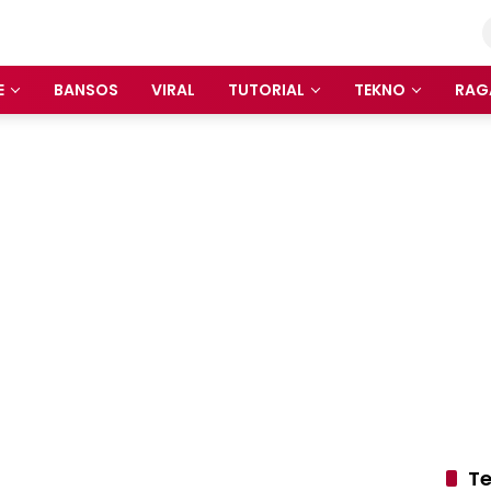
E
BANSOS
VIRAL
TUTORIAL
TEKNO
RAG
Te