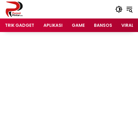
Langsung
ke
konten
TRIK GADGET
APLIKASI
GAME
BANSOS
VIRAL