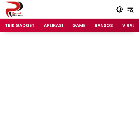
Langsung
ke
konten
TRIK GADGET
APLIKASI
GAME
BANSOS
VIRAL