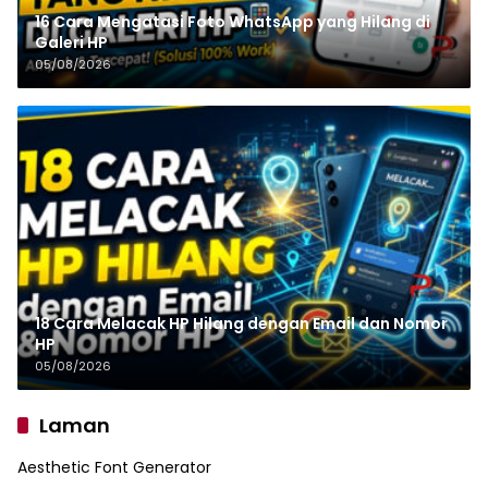
16 Cara Mengatasi Foto WhatsApp yang Hilang di
Galeri HP
05/08/2026
18 Cara Melacak HP Hilang dengan Email dan Nomor
HP
05/08/2026
Laman
Aesthetic Font Generator