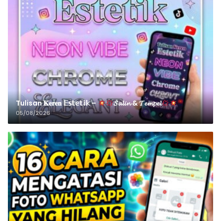
Tulisan 𝐊𝐞𝐫𝐞𝐧 𝔼𝕤𝕥𝕖𝕥𝕚𝕜 –
𝓢𝓪𝓵𝓲𝓷 & 𝓣𝓮𝓶𝓹𝓮𝓵
05/08/2026