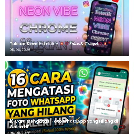
Tulisan 𝐊𝐞𝐫𝐞𝐧 𝔼𝕤𝕥𝕖𝕥𝕚𝕜 –
𝓢𝓪𝓵𝓲𝓷 & 𝓣𝓮𝓶𝓹𝓮𝓵
05/08/2026
16 Cara Mengatasi Foto WhatsApp yang Hilang di
Galeri HP
05/08/2026