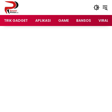
Langsung
ke
konten
TRIK GADGET
APLIKASI
GAME
BANSOS
VIRAL