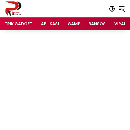
Langsung
ke
konten
TRIK GADGET
APLIKASI
GAME
BANSOS
VIRAL