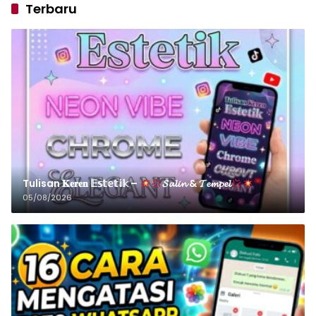
Terbaru
Tulisan 𝐊𝐞𝐫𝐞𝐧 𝔼𝕤𝕥𝕖𝕥𝕚𝕜 –
𝓢𝓪𝓵𝓲𝓷 & 𝓣𝓮𝓶𝓹𝓮𝓵
05/08/2026