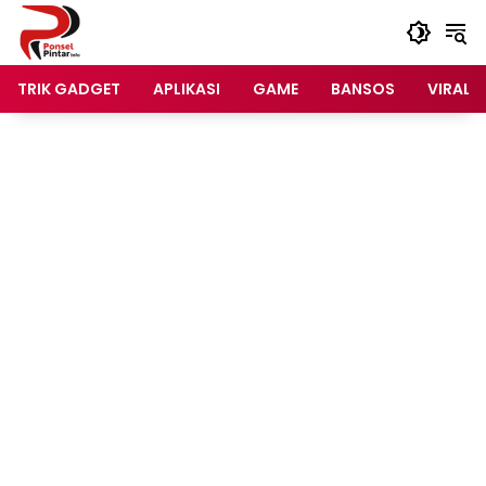
Langsung
ke
konten
TRIK GADGET
APLIKASI
GAME
BANSOS
VIRAL