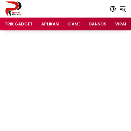
Langsung
ke
konten
TRIK GADGET
APLIKASI
GAME
BANSOS
VIRAL