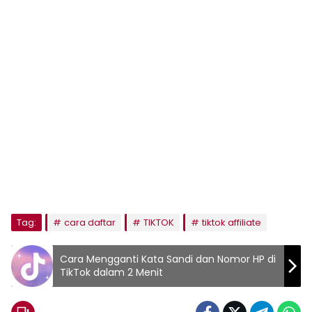
Tag:
cara daftar
TIKTOK
tiktok affiliate
Cara Mengganti Kata Sandi dan Nomor HP di
TikTok dalam 2 Menit