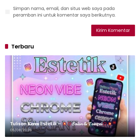
Simpan nama, email, dan situs web saya pada
peramban ini untuk komentar saya berikutnya.
Terbaru
Tulisan 𝐊𝐞𝐫𝐞𝐧 𝔼𝕤𝕥𝕖𝕥𝕚𝕜 –
𝓢𝓪𝓵𝓲𝓷 & 𝓣𝓮𝓶𝓹𝓮𝓵
05/08/2026