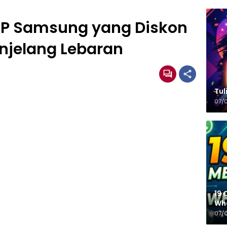
 HP Samsung yang Diskon
njelang Lebaran
Tulisa
07/
19 
Wh
07/