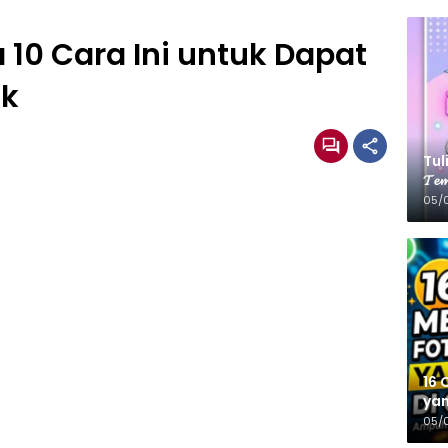
 10 Cara Ini untuk Dapat
ok
Tulis
𝓣𝓮𝓶
05/
16 
yan
05/