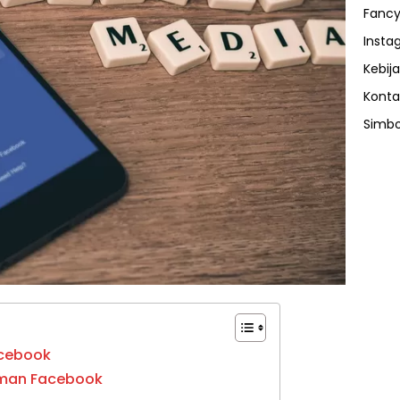
Fancy
Insta
Kebija
Konta
Simbo
acebook
aman Facebook