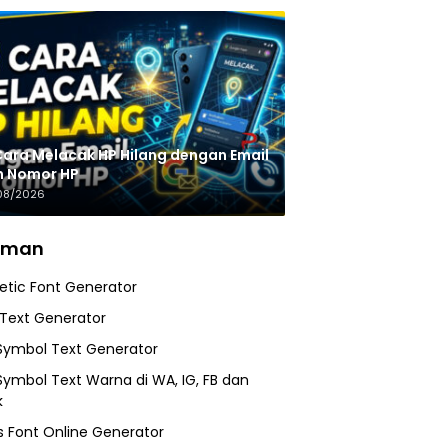
Cara Melacak HP Hilang dengan Email
n Nomor HP
08/2026
aman
etic Font Generator
 Text Generator
Symbol Text Generator
Symbol Text Warna di WA, IG, FB dan
k
 Font Online Generator