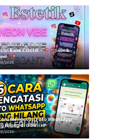
an 𝐊𝐞𝐫𝐞𝐧 𝔼𝕤𝕥𝕖𝕥𝕚𝕜 –
𝓢𝓪𝓵𝓲𝓷 &
𝓹𝓮𝓵
08/2026
Cara Mengatasi Foto WhatsApp
g Hilang di Galeri HP
08/2026