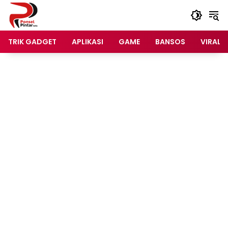
Langsung
ke
konten
TRIK GADGET
APLIKASI
GAME
BANSOS
VIRAL