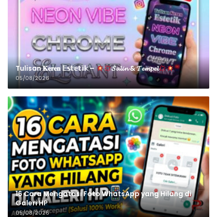
Tulisan 𝐊𝐞𝐫𝐞𝐧 𝔼𝕤𝕥𝕖𝕥𝕚𝕜 –
𝓢𝓪𝓵𝓲𝓷 & 𝓣𝓮𝓶𝓹𝓮𝓵
05/08/2026
16 Cara Mengatasi Foto WhatsApp yang Hilang di
Galeri HP
05/08/2026