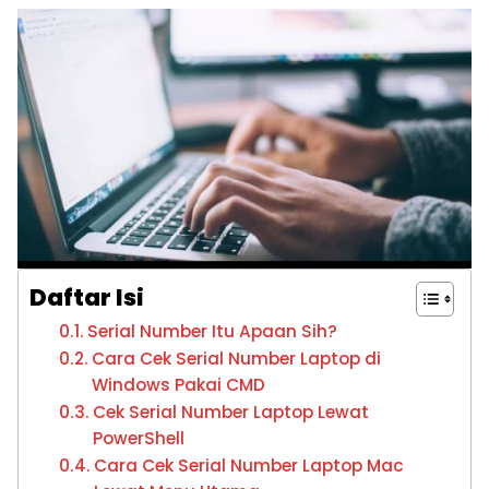
Daftar Isi
Serial Number Itu Apaan Sih?
Cara Cek Serial Number Laptop di
Windows Pakai CMD
Cek Serial Number Laptop Lewat
PowerShell
Cara Cek Serial Number Laptop Mac