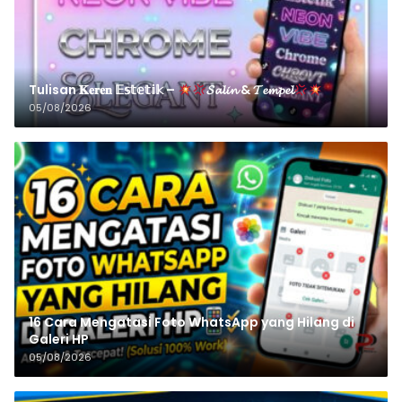
Tulisan 𝐊𝐞𝐫𝐞𝐧 𝔼𝕤𝕥𝕖𝕥𝕚𝕜 –
𝓢𝓪𝓵𝓲𝓷 & 𝓣𝓮𝓶𝓹𝓮𝓵
05/08/2026
16 Cara Mengatasi Foto WhatsApp yang Hilang di
Galeri HP
05/08/2026