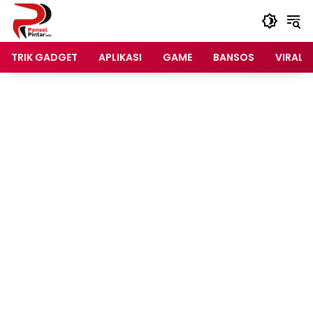
Langsung
ke
konten
TRIK GADGET
APLIKASI
GAME
BANSOS
VIRAL