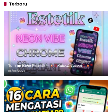
Terbaru
Tulisan 𝐊𝐞𝐫𝐞𝐧 𝔼𝕤𝕥𝕖𝕥𝕚𝕜 –
𝓢𝓪𝓵𝓲𝓷 & 𝓣𝓮𝓶𝓹𝓮𝓵
05/08/2026