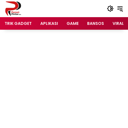
Langsung
ke
konten
TRIK GADGET
APLIKASI
GAME
BANSOS
VIRAL