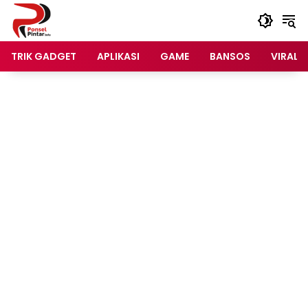
Langsung
ke
konten
TRIK GADGET
APLIKASI
GAME
BANSOS
VIRAL