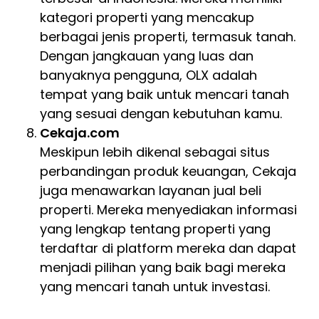
kategori properti yang mencakup
berbagai jenis properti, termasuk tanah.
Dengan jangkauan yang luas dan
banyaknya pengguna, OLX adalah
tempat yang baik untuk mencari tanah
yang sesuai dengan kebutuhan kamu.
Cekaja.com
Meskipun lebih dikenal sebagai situs
perbandingan produk keuangan, Cekaja
juga menawarkan layanan jual beli
properti. Mereka menyediakan informasi
yang lengkap tentang properti yang
terdaftar di platform mereka dan dapat
menjadi pilihan yang baik bagi mereka
yang mencari tanah untuk investasi.