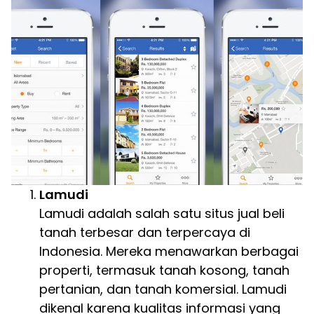
Lamudi
Lamudi adalah salah satu situs jual beli
tanah terbesar dan terpercaya di
Indonesia. Mereka menawarkan berbagai
properti, termasuk tanah kosong, tanah
pertanian, dan tanah komersial. Lamudi
dikenal karena kualitas informasi yang