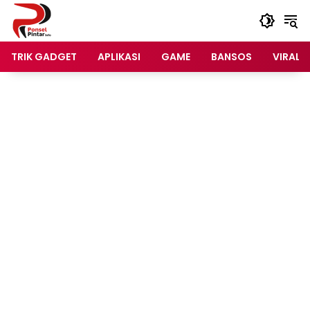
Langsung
ke
konten
TRIK GADGET
APLIKASI
GAME
BANSOS
VIRAL