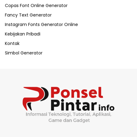
Copas Font Online Generator
Fancy Text Generator
Instagram Fonts Generator Online
Kebijakan Pribadi
Kontak
Simbol Generator