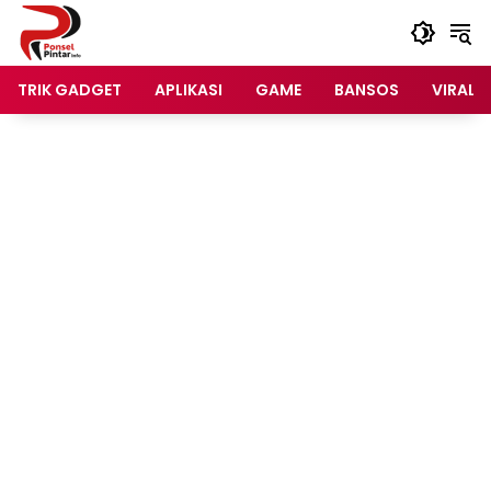
Langsung
ke
konten
TRIK GADGET
APLIKASI
GAME
BANSOS
VIRAL