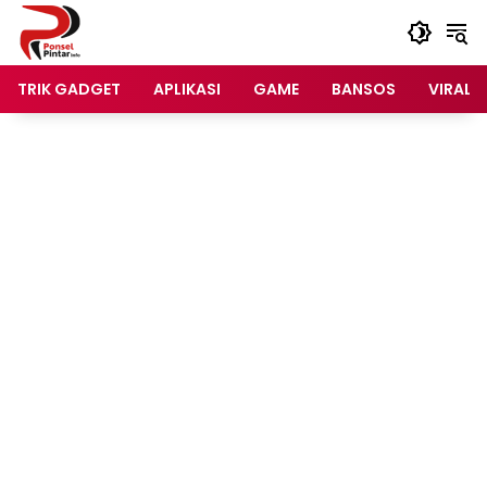
Langsung
ke
konten
TRIK GADGET
APLIKASI
GAME
BANSOS
VIRAL