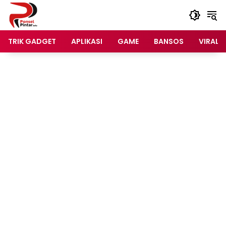
Langsung
ke
konten
TRIK GADGET
APLIKASI
GAME
BANSOS
VIRAL