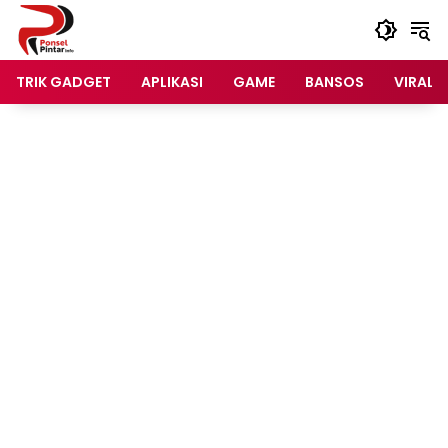
Langsung
ke
konten
TRIK GADGET
APLIKASI
GAME
BANSOS
VIRAL