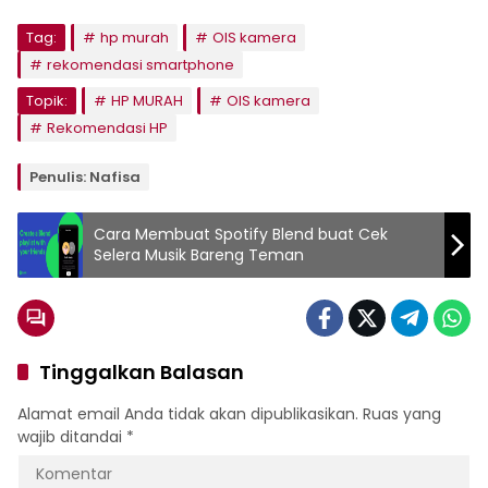
Tag:
hp murah
OIS kamera
rekomendasi smartphone
Topik:
HP MURAH
OIS kamera
Rekomendasi HP
Penulis: Nafisa
Cara Membuat Spotify Blend buat Cek
Selera Musik Bareng Teman
Tinggalkan Balasan
Alamat email Anda tidak akan dipublikasikan.
Ruas yang
wajib ditandai
*