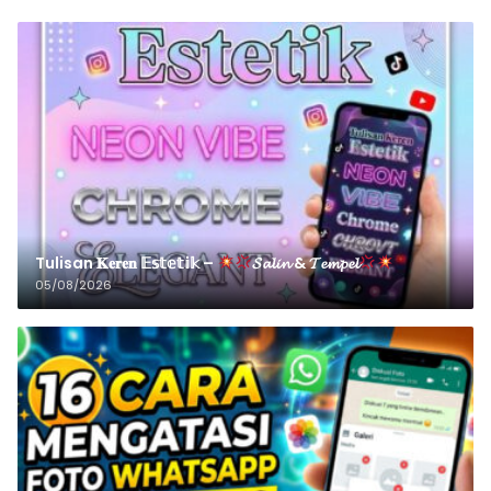
Tulisan 𝐊𝐞𝐫𝐞𝐧 𝔼𝕤𝕥𝕖𝕥𝕚𝕜 –
𝓢𝓪𝓵𝓲𝓷 & 𝓣𝓮𝓶𝓹𝓮𝓵
05/08/2026