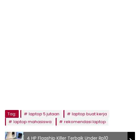
Tag:
laptop 5 jutaan
laptop buat kerja
laptop mahasiswa
rekomendasi laptop
4 HP Flagship Killer Terbaik Under Rp10