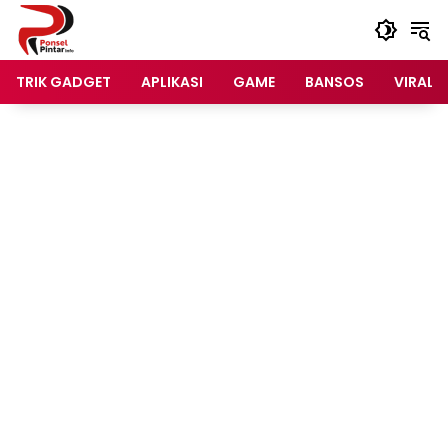
Langsung
ke
konten
TRIK GADGET
APLIKASI
GAME
BANSOS
VIRAL