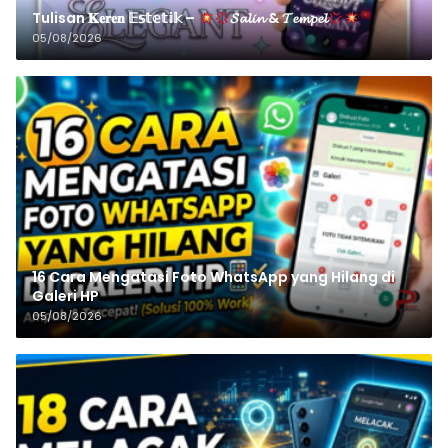
Tulisan 𝐊𝐞𝐫𝐞𝐧 𝔼𝕤𝕥𝕖𝕥𝕚𝕜 –
𝓢𝓪𝓵𝓲𝓷 & 𝓣𝓮𝓶𝓹𝓮𝓵
05/08/2026
16 Cara Mengatasi Foto WhatsApp yang Hilang di
Galeri HP
05/08/2026