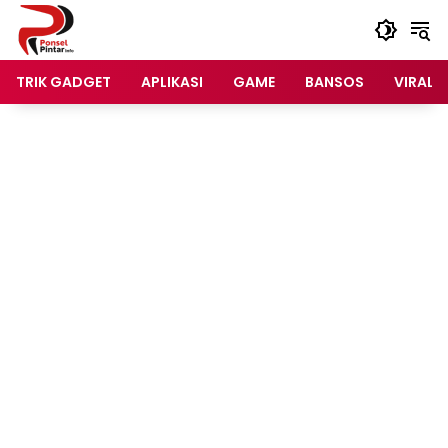
Langsung
ke
konten
TRIK GADGET
APLIKASI
GAME
BANSOS
VIRAL