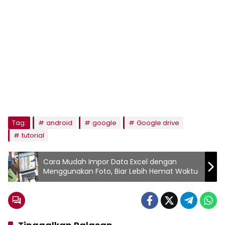
Tag:
android
google
Google drive
tutorial
Cara Mudah Impor Data Excel dengan
Menggunakan Foto, Biar Lebih Hemat Waktu