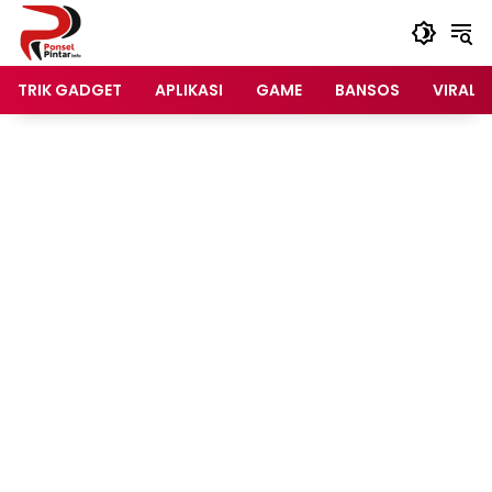
Langsung
ke
konten
TRIK GADGET
APLIKASI
GAME
BANSOS
VIRAL