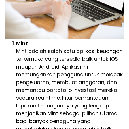
Mint
Mint adalah salah satu aplikasi keuangan
terkemuka yang tersedia baik untuk iOS
maupun Android. Aplikasi ini
memungkinkan pengguna untuk melacak
pengeluaran, membuat anggaran, dan
memantau portofolio investasi mereka
secara real-time. Fitur pemantauan
laporan keuangannya yang lengkap
menjadikan Mint sebagai pilihan utama
bagi banyak pengguna yang
menginginkan kontrol yang lebih baik