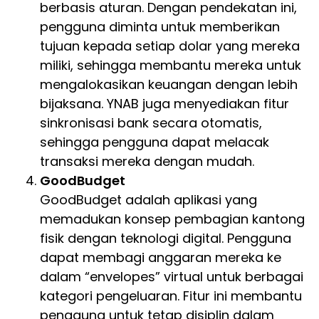
berbasis aturan. Dengan pendekatan ini,
pengguna diminta untuk memberikan
tujuan kepada setiap dolar yang mereka
miliki, sehingga membantu mereka untuk
mengalokasikan keuangan dengan lebih
bijaksana. YNAB juga menyediakan fitur
sinkronisasi bank secara otomatis,
sehingga pengguna dapat melacak
transaksi mereka dengan mudah.
GoodBudget
GoodBudget adalah aplikasi yang
memadukan konsep pembagian kantong
fisik dengan teknologi digital. Pengguna
dapat membagi anggaran mereka ke
dalam “envelopes” virtual untuk berbagai
kategori pengeluaran. Fitur ini membantu
pengguna untuk tetap disiplin dalam