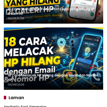
16 Cara Mengatasi Foto WhatsApp yang Hilang di
Galeri HP
05/08/2026
18 Cara Melacak HP Hilang dengan Email dan Nomor
HP
05/08/2026
Laman
Aesthetic Font Generator