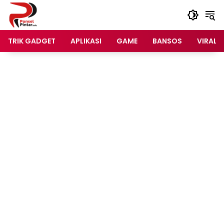
Langsung
ke
konten
TRIK GADGET
APLIKASI
GAME
BANSOS
VIRAL