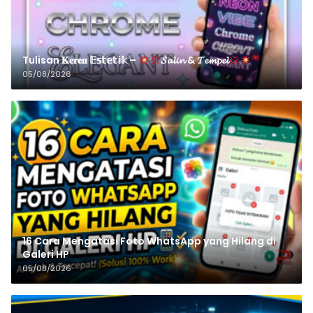
Tulisan 𝐊𝐞𝐫𝐞𝐧 𝔼𝕤𝕥𝕖𝕥𝕚𝕜 –
𝓢𝓪𝓵𝓲𝓷 & 𝓣𝓮𝓶𝓹𝓮𝓵
05/08/2026
16 Cara Mengatasi Foto WhatsApp yang Hilang di
Galeri HP
05/08/2026