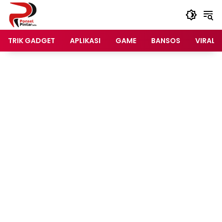
Langsung
ke
konten
TRIK GADGET
APLIKASI
GAME
BANSOS
VIRAL