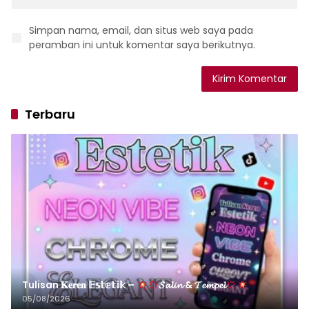
Simpan nama, email, dan situs web saya pada
peramban ini untuk komentar saya berikutnya.
Terbaru
Tulisan 𝐊𝐞𝐫𝐞𝐧 𝔼𝕤𝕥𝕖𝕥𝕚𝕜 –
𝓢𝓪𝓵𝓲𝓷 & 𝓣𝓮𝓶𝓹𝓮𝓵
05/08/2026