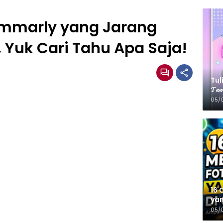
rammarly yang Jarang
 Yuk Cari Tahu Apa Saja!
Tulis
𝓣𝓮𝓶
05/
16 
yan
05/