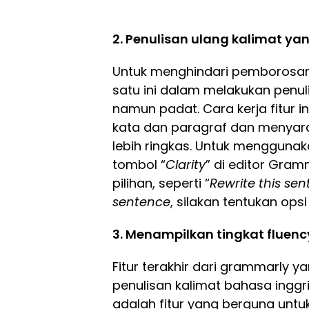
2. Penulisan ulang kalimat ya
Untuk menghindari pemborosan
satu ini dalam melakukan penuli
namun padat. Cara kerja fitur i
kata dan paragraf dan menyar
lebih ringkas. Untuk menggunakan
tombol “
Clarity
” di editor Gram
pilihan, seperti “
Rewrite this sen
sentence
, silakan tentukan ops
3. Menampilkan tingkat fluenc
Fitur terakhir dari grammarly 
penulisan kalimat bahasa inggr
adalah fitur yang berguna un