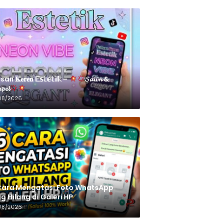
an 𝐊𝐞𝐫𝐞𝐧 𝔼𝕤𝕥𝕖𝕥𝕚𝕜 –
𝓢𝓪𝓵𝓲𝓷 &
𝓹𝓮𝓵
08/2026
Cara Mengatasi Foto WhatsApp
g Hilang di Galeri HP
08/2026