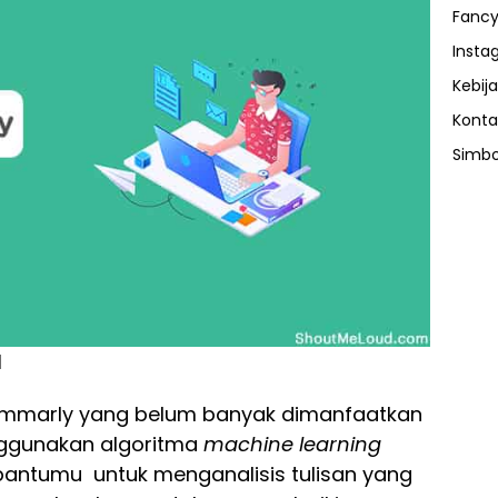
Fancy
Insta
Kebija
Konta
Simbo
l
Grammarly yang belum banyak dimanfaatkan
ggunakan algoritma
machine learning
mbantumu untuk menganalisis tulisan yang