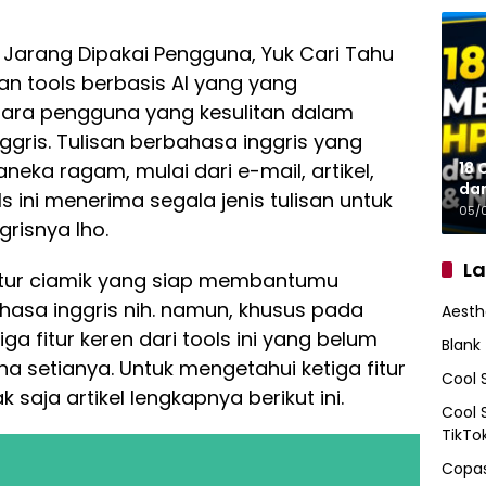
 Jarang Dipakai Pengguna, Yuk Cari Tahu
n tools berbasis AI yang yang
ara pengguna yang kesulitan dalam
ggris. Tulisan berbahasa inggris yang
18 
neka ragam, mulai dari e-mail, artikel,
da
s ini menerima segala jenis tulisan untuk
05/
grisnya lho.
L
fitur ciamik yang siap membantumu
asa inggris nih. namun, khusus pada
Aesth
iga fitur keren dari tools ini yang belum
Blank
 setianya. Untuk mengetahui ketiga fitur
Cool 
 saja artikel lengkapnya berikut ini.
Cool 
TikTo
Copas