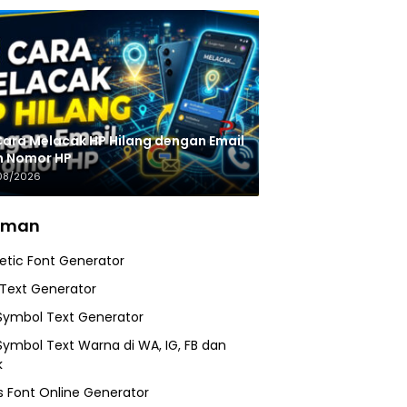
Cara Melacak HP Hilang dengan Email
n Nomor HP
08/2026
aman
etic Font Generator
 Text Generator
Symbol Text Generator
Symbol Text Warna di WA, IG, FB dan
k
 Font Online Generator