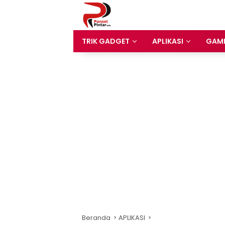
Langsung
ke
konten
TRIK GADGET
APLIKASI
GAM
Beranda
APLIKASI