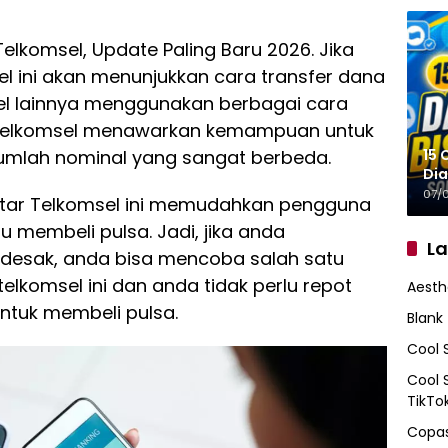
elkomsel, Update Paling Baru 2026. Jika
el ini akan menunjukkan cara transfer dana
sel lainnya menggunakan berbagai cara
 Telkomsel menawarkan kemampuan untuk
15 
umlah nominal yang sangat berbeda.
Dia
07/
 antar Telkomsel ini memudahkan pengguna
membeli pulsa. Jadi, jika anda
L
esak, anda bisa mencoba salah satu
telkomsel ini dan anda tidak perlu repot
Aesth
untuk membeli pulsa.
Blank
Cool 
Cool 
TikTo
Copas