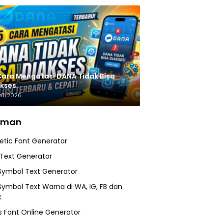
Cara Mengatasi DANA Tidak Bisa
kses
08/2026
aman
etic Font Generator
 Text Generator
Symbol Text Generator
Symbol Text Warna di WA, IG, FB dan
k
 Font Online Generator