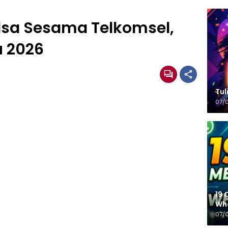
ulsa Sesama Telkomsel,
u 2026
Tulisa
07/
19 
Wh
07/