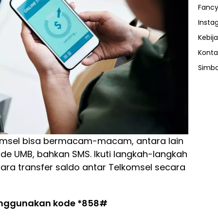
Fancy
Insta
Kebija
Konta
Simbo
komsel bisa bermacam-macam, antara lain
ode UMB, bahkan SMS. Ikuti langkah-langkah
ara transfer saldo antar Telkomsel secara
menggunakan kode *858#