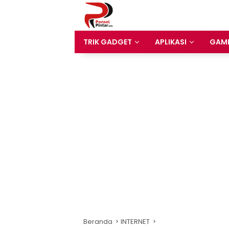
Langsung
ke
konten
TRIK GADGET
APLIKASI
GAM
Beranda
INTERNET