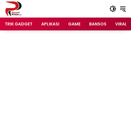
Langsung
ke
konten
TRIK GADGET
APLIKASI
GAME
BANSOS
VIRAL