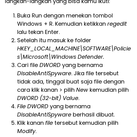
langkah-langkah yang bisa kamu ikuti:
Buka Run dengan menekan tombol
Windows + R. Kemudian ketikkan
regedit
lalu tekan Enter.
Setelah itu masuk ke folder
HKEY_LOCAL_MACHINE\SOFTWARE\Policie
s\Microsoft\Windows Defender.
Cari file
DWORD
yang bernama
DisableAntiSpyware
. Jika file tersebut
tidak ada, tinggal buat saja file dengan
cara klik kanan > pilih
New
kemudian pilih
DWORD (32-bit) Value
.
File DWORD
yang bernama
DisableAntiSpyware
berhasil dibuat.
Klik kanan
file
tersebut kemudian pilih
Modify
.