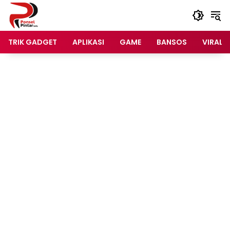
Langsung
ke
konten
TRIK GADGET
APLIKASI
GAME
BANSOS
VIRAL