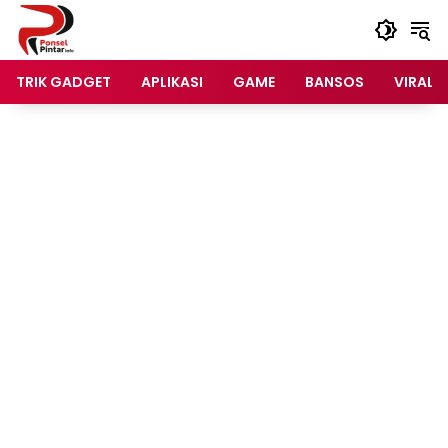
Langsung
ke
konten
TRIK GADGET
APLIKASI
GAME
BANSOS
VIRAL