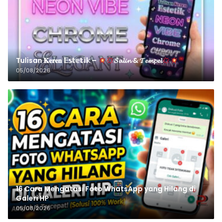
Tulisan 𝐊𝐞𝐫𝐞𝐧 𝔼𝕤𝕥𝕖𝕥𝕚𝕜 –
𝓢𝓪𝓵𝓲𝓷 & 𝓣𝓮𝓶𝓹𝓮𝓵
05/08/2026
16 Cara Mengatasi Foto WhatsApp yang Hilang di
Galeri HP
05/08/2026