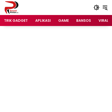
Langsung
ke
konten
TRIK GADGET
APLIKASI
GAME
BANSOS
VIRAL