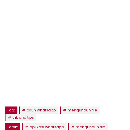
Tag:
akun whatsapp
mengunduh file
trik and tips
Topik:
aplikasi whatsapp
mengunduh file