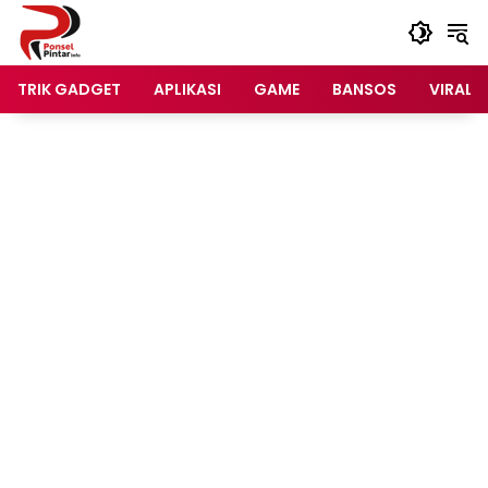
Langsung
ke
konten
TRIK GADGET
APLIKASI
GAME
BANSOS
VIRAL