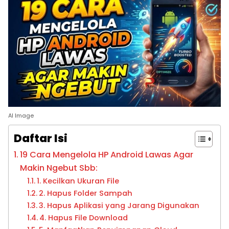
AI Image
Daftar Isi
19 Cara Mengelola HP Android Lawas Agar
Makin Ngebut Sbb:
1. Kecilkan Ukuran File
2. Hapus Folder Sampah
3. Hapus Aplikasi yang Jarang Digunakan
4. Hapus File Download