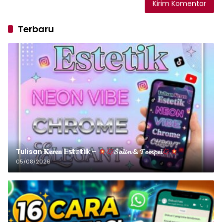
Terbaru
Tulisan 𝐊𝐞𝐫𝐞𝐧 𝔼𝕤𝕥𝕖𝕥𝕚𝕜 –
𝓢𝓪𝓵𝓲𝓷 & 𝓣𝓮𝓶𝓹𝓮𝓵
05/08/2026