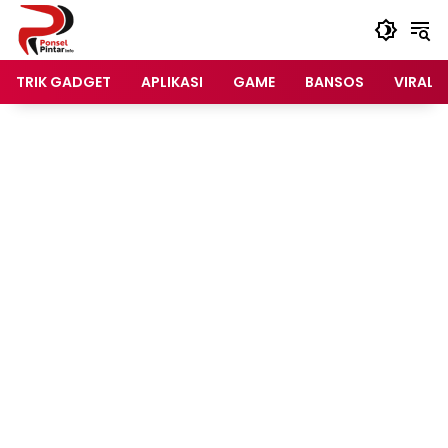
Langsung
ke
konten
TRIK GADGET
APLIKASI
GAME
BANSOS
VIRAL