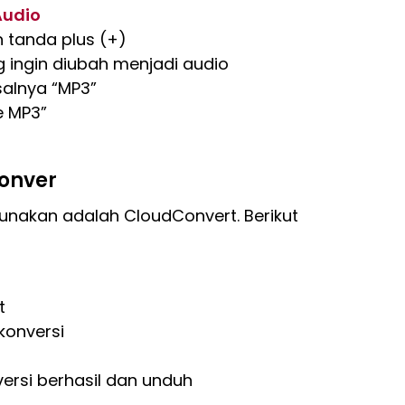
Audio
n tanda plus (+)
g ingin diubah menjadi audio
salnya “MP3”
e MP3”
Conver
gunakan adalah CloudConvert. Berikut
t
konversi
ersi berhasil dan unduh