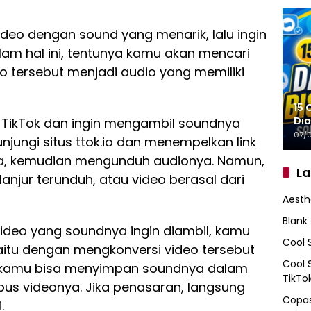
eo dengan sound yang menarik, lalu ingin
m hal ini, tentunya kamu akan mencari
o tersebut menjadi audio yang memiliki
15 
Dia
 TikTok dan ingin mengambil soundnya
07/
jungi situs ttok.io dan menempelkan link
ia, kemudian mengunduh audionya. Namun,
L
anjur terunduh, atau video berasal dari
Aesth
Blank
deo yang soundnya ingin diambil, kamu
Cool 
yaitu dengan mengkonversi video tersebut
Cool 
a, kamu bisa menyimpan soundnya dalam
TikTo
us videonya. Jika penasaran, langsung
Copas
.