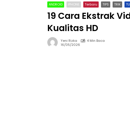
ANDROID
IPHONE
Terbaru
TIPS
TRIK
TU
19 Cara Ekstrak V
Kualitas HD
Yeni Rizka
4 Min Baca
16/05/2026