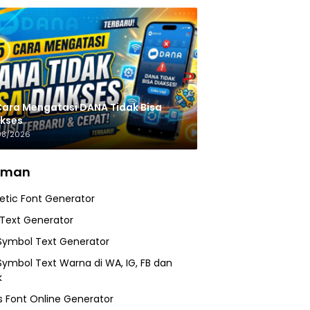
Cara Mengatasi DANA Tidak Bisa
kses
08/2026
aman
etic Font Generator
 Text Generator
Symbol Text Generator
Symbol Text Warna di WA, IG, FB dan
k
 Font Online Generator