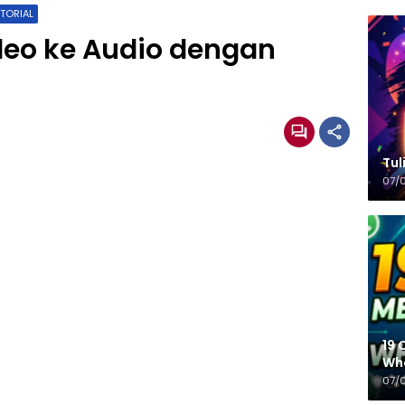
TORIAL
ideo ke Audio dengan
Tulisa
07/
19 
Wh
07/