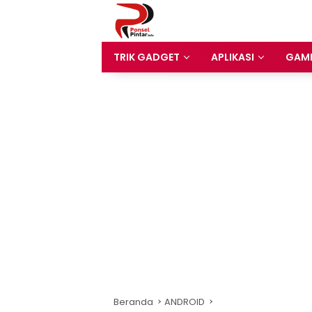
Langsung
ke
konten
TRIK GADGET
APLIKASI
GAM
Beranda
ANDROID