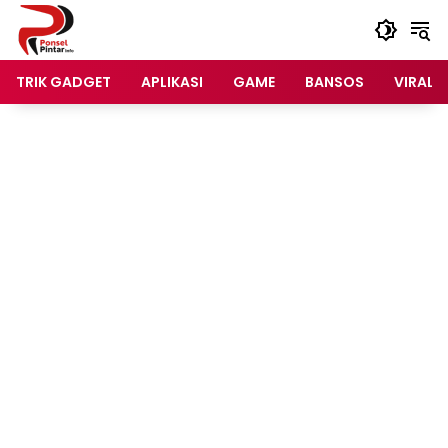
Langsung
ke
konten
TRIK GADGET
APLIKASI
GAME
BANSOS
VIRAL