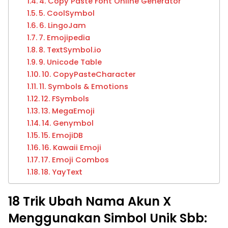
4. Copy Paste Font Online Generator
5. CoolSymbol
6. LingoJam
7. Emojipedia
8. TextSymbol.io
9. Unicode Table
10. CopyPasteCharacter
11. Symbols & Emotions
12. FSymbols
13. MegaEmoji
14. Genymbol
15. EmojiDB
16. Kawaii Emoji
17. Emoji Combos
18. YayText
18 Trik Ubah Nama Akun X
Menggunakan Simbol Unik Sbb: