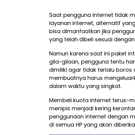
Saat pengguna internet tidak
layanan internet, alternatif yan
bisa dimanfaatkan jika penggu
yang telah dibeli sesuai denga
Namun karena saat ini paket i
gila-gilaan, pengguna tentu ha
dimiliki agar tidak terlalu boro
membuatnya harus mengeluarka
dalam waktu yang singkat.
Membeli kuota internet terus
menipis menjadi kering kerontan
penggunaan internet dengan men
di semua HP yang akan diberikan 