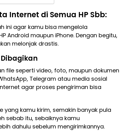
a Internet di Semua HP Sbb:
h ini agar kamu bisa mengelola
HP Android maupun iPhone. Dengan begitu,
an melonjak drastis.
m Dibagikan
 file seperti video, foto, maupun dokumen
i WhatsApp, Telegram atau media sosial
nternet agar proses pengiriman bisa
ile yang kamu kirim, semakin banyak pula
eh sebab itu, sebaiknya kamu
lebih dahulu sebelum mengirimkannya.