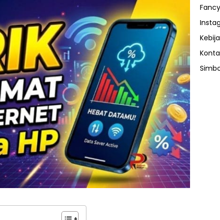
Fancy
Insta
Kebija
Konta
Simbo