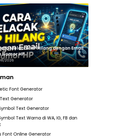
Cara Melacak HP Hilang dengan Email
n Nomor HP
08/2026
aman
etic Font Generator
 Text Generator
Symbol Text Generator
Symbol Text Warna di WA, IG, FB dan
k
 Font Online Generator