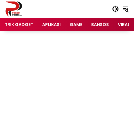
Langsung
ke
konten
TRIK GADGET
APLIKASI
GAME
BANSOS
VIRAL