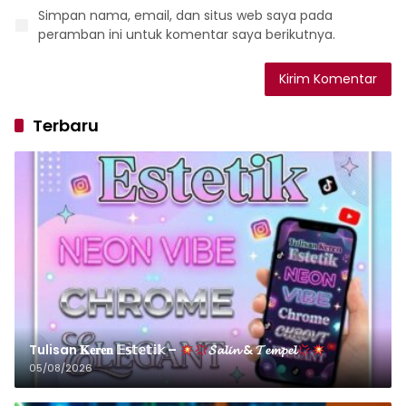
Simpan nama, email, dan situs web saya pada
peramban ini untuk komentar saya berikutnya.
Terbaru
Tulisan 𝐊𝐞𝐫𝐞𝐧 𝔼𝕤𝕥𝕖𝕥𝕚𝕜 –
𝓢𝓪𝓵𝓲𝓷 & 𝓣𝓮𝓶𝓹𝓮𝓵
05/08/2026