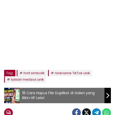
Tag:
font simbolik
nickname TikTok unik
tulisan medsos unik
18 Cara Hapus File Duplikat di Galeri yang
Bikin HP Lelet