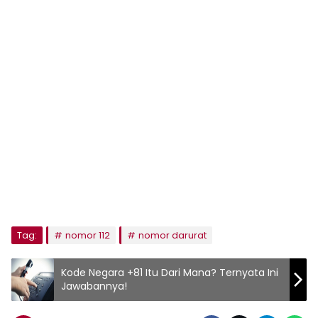
Tag:
nomor 112
nomor darurat
Kode Negara +81 Itu Dari Mana? Ternyata Ini
Jawabannya!