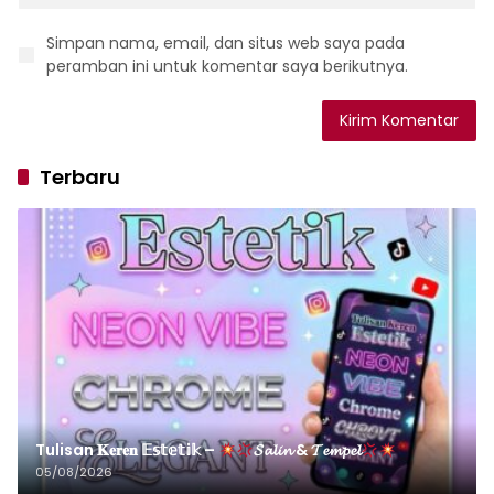
Simpan nama, email, dan situs web saya pada
peramban ini untuk komentar saya berikutnya.
Terbaru
Tulisan 𝐊𝐞𝐫𝐞𝐧 𝔼𝕤𝕥𝕖𝕥𝕚𝕜 –
𝓢𝓪𝓵𝓲𝓷 & 𝓣𝓮𝓶𝓹𝓮𝓵
05/08/2026