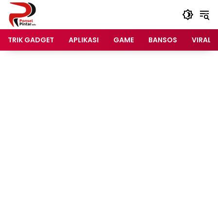
Langsung
ke
konten
TRIK GADGET
APLIKASI
GAME
BANSOS
VIRAL